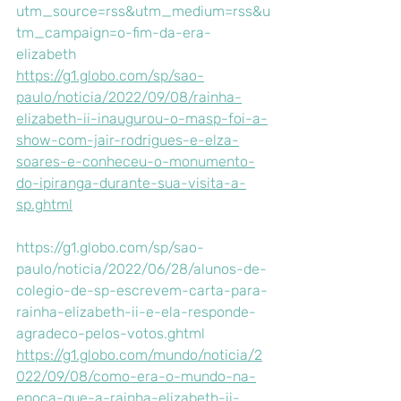
utm_source=rss&utm_medium=rss&u
tm_campaign=o-fim-da-era-
elizabeth
https://g1.globo.com/sp/sao-
paulo/noticia/2022/09/08/rainha-
elizabeth-ii-inaugurou-o-masp-foi-a-
show-com-jair-rodrigues-e-elza-
soares-e-conheceu-o-monumento-
do-ipiranga-durante-sua-visita-a-
sp.ghtml
https://g1.globo.com/sp/sao-
paulo/noticia/2022/06/28/alunos-de-
colegio-de-sp-escrevem-carta-para-
rainha-elizabeth-ii-e-ela-responde-
agradeco-pelos-votos.ghtml
https://g1.globo.com/mundo/noticia/2
022/09/08/como-era-o-mundo-na-
epoca-que-a-rainha-elizabeth-ii-