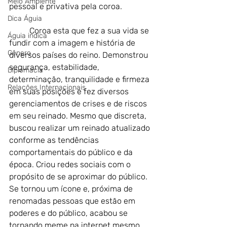
Meio Ambiente
pessoal e privativa pela coroa.
Dica Águia
	Coroa esta que fez a sua vida se 
Águia indica
fundir com a imagem e história de 
Gênero
diversos países do reino. 
Demonstrou
segurança, estabilidade, 
Diplomacia
determinação, tranquilidade e firmeza 
Relações Internacionais
em suas posições e fez diversos 
gerenciamentos de crises e de riscos 
em seu reinado. Mesmo que discreta, 
buscou realizar um reinado atualizado 
conforme as tendências 
comportamentais do público e da 
época. Criou redes sociais com o 
propósito de se aproximar do público. 
Se tornou um ícone e, próxima de 
renomadas pessoas que estão em 
poderes e do público, acabou se 
tornando meme na internet mesmo 