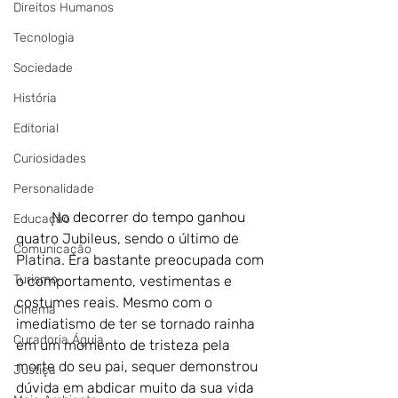
Direitos Humanos
Tecnologia
Sociedade
História
Editorial
Curiosidades
Personalidade
	No decorrer do tempo ganhou 
Educação
quatro Jubileus, sendo o último de 
Comunicação
Platina
. Era bastante preocupada com 
Turismo
o comportamento, vestimentas e 
costumes reais. Mesmo com o 
Cinema
imediatismo de ter se tornado rainha 
Curadoria Águia
em um momento de tristeza pela 
morte do seu pai, 
sequer demonstrou 
Justiça
dúvida em abdicar muito da sua vida 