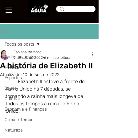
Post
Todos os posts
Fabiana Mercado
Todos os posts
9 de set. de 2022
6 min de leitura
A história de Elizabeth II
Política
Atualizado:
10 de set. de 2022
Esportes
	Elizabeth II esteve à frente do 
Saúde
Reino Unido há 7 décadas, se 
tornando a 
rainha mais longeva de 
Cultural
todos os tempos a reinar o Reino 
Economia e Finanças
Unido.
Clima e Tempo
Natureza