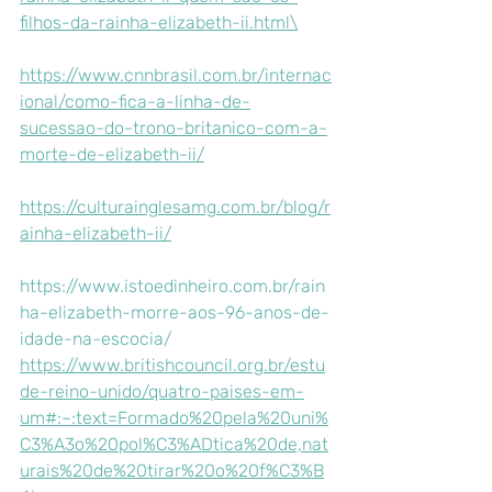
filhos-da-rainha-elizabeth-ii.html\
https://www.cnnbrasil.com.br/internac
ional/como-fica-a-linha-de-
sucessao-do-trono-britanico-com-a-
morte-de-elizabeth-ii/
https://culturainglesamg.com.br/blog/r
ainha-elizabeth-ii/
https://www.istoedinheiro.com.br/rain
ha-elizabeth-morre-aos-96-anos-de-
idade-na-escocia/
https://www.britishcouncil.org.br/estu
de-reino-unido/quatro-paises-em-
um#:~:text=Formado%20pela%20uni%
C3%A3o%20pol%C3%ADtica%20de,nat
urais%20de%20tirar%20o%20f%C3%B