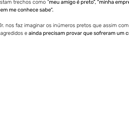
nstam trechos como “
meu amigo é preto”, “minha empr
uem me conhece sabe”.
 agredidos e
 ainda precisam provar que sofreram um c