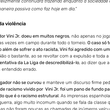
felizmente continuará trazendo enquanto a sociedade 
neira passiva como faz hoje em dia.”
da violência
dor Vini Jr. doeu em muitos negros
, não apenas no joga
as vezes em campo durante todo o torneio. 
O caso só 
além de sofrer o ato racista, Vini foi agredido com um
Não o bastante, ao se revoltar com a expulsão e toda a 
ntativa da La Liga de descredibilizá-lo
, ao dizer que a
a entendido errado. 
ogador não se curvou
 e manteve um discurso firme ped
de racismo vivido por  Vini Jr. foi um pano de fundo p
o que é o racismo estrutural
. As imprensas espanhola 
guerra, algo muito incomum quando se fala da classe
 mas não foram poucas as chamadas de inúmeros veícu