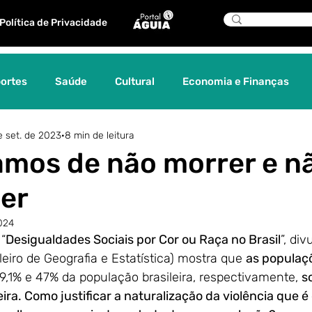
Política de Privacidade
ortes
Saúde
Cultural
Economia e Finanças
e set. de 2023
8 min de leitura
os
Tecnologia
Sociedade
História
Editorial
mos de não morrer e n
er
Comunicação
Turismo
Cinema
Curadoria Á
2024
 “
Desigualdades Sociais por Cor ou Raça no Brasil
”, di
Águia indica
Gênero
Diplomacia
Relações
leiro de Geografia e Estatística) mostra que 
as populaçõ
9,1% e 47% da população brasileira, respectivamente, 
s
ira. Como justificar a naturalização da violência que é