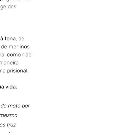
ge dos 
 à tona
, de 
o de meninos 
la, como não 
maneira 
a prisional. 
a vida.
 de moto por 
é mesmo 
os traz 