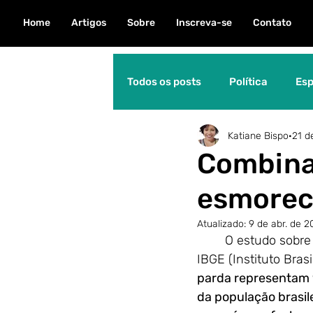
Home
Artigos
Sobre
Inscreva-se
Contato
Todos os posts
Política
Esp
Katiane Bispo
21 d
Natureza
Direitos Human
Combina
esmorec
Personalidade
Educação
Atualizado:
9 de abr. de 
	O estudo sobre
Meio Ambiente
Dica Águia
IBGE (Instituto Brasi
parda representam 
da população brasile