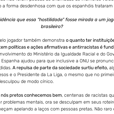
 a forma desdenhosa com que os espanhóis trataram Vi
idência que essa “hostilidade” fosse mirada a um jog
brasileiro?
 pelo jogador também demonstra 
o quanto ter instituiçõ
 políticas e ações afirmativas e antirracistas é fun
envolvimento do Ministério da Igualdade Racial e do Gov
 Espanha ajudou para que inclusive a ONU se pronunci
didas.
 A repulsa de parte da sociedade surtiu efeito,
 a
esos e o Presidente da La Liga, o mesmo que no prime
 desculpou de modo cínico. 
, nós pretos conhecemos bem
, centenas de racistas q
 problemas mentais, ora se desculpam em seus roteir
eçam apelando a laços com pessoas pretas. Não raro 