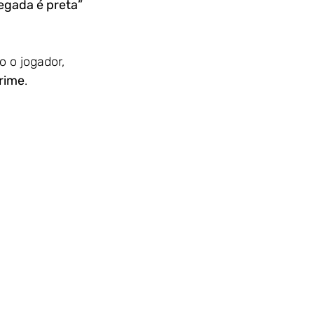
egada é preta” 
rime
. 