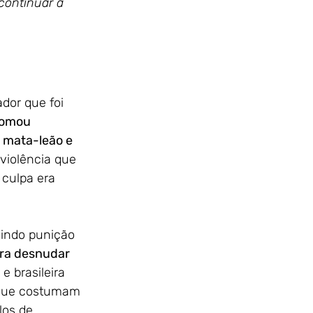
continuar a 
dor que foi 
tomou 
 mata-leão e 
violência que 
 culpa era 
indo punição 
ara desnudar 
e brasileira 
 que costumam 
los de 