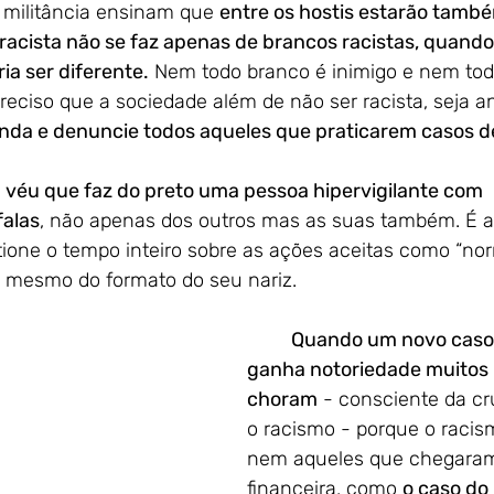
 militância ensinam que 
entre os hostis estarão tamb
 racista não se faz apenas de brancos racistas, quando
ia ser diferente.
 Nem todo branco é inimigo e nem todo
reciso que a sociedade além de não ser racista, seja ant
nda e denuncie todos aqueles que praticarem casos d
 véu que faz do preto uma pessoa hipervigilante com 
alas
, não apenas dos outros mas as suas também. É a
one o tempo inteiro sobre as ações aceitas como “norm
u mesmo do formato do seu nariz.  
Quando um novo caso 
ganha notoriedade muitos 
choram
 - consciente da cr
o racismo - porque o racis
nem aqueles que chegaram 
financeira, como 
o caso do 