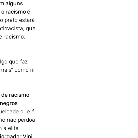
ém alguns 
 o racismo é 
 preto estará 
irracista, que 
e racismo.
lgo que faz 
ais” como rir 
de racismo 
negros 
ueldade que é 
mo não perdoa 
a elite 
jorgador Vini 