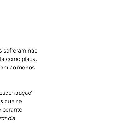
s sofreram não 
ala como piada, 
 nem ao menos 
descontração” 
es
 que se 
e perante 
randis