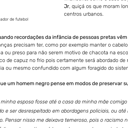
Jr
, quiçá os que moram lon
centros urbanos. 
gador de futebol
ando recordações da infância de pessoas pretas vêm
anças precisam ter, como por exemplo manter o cabel
a ou preso para não serem motivo de chacota na esco
o de capuz no frio pois certamente será abordado de 
ícia ou mesmo confundido com algum foragido do sistem
que um homem negro pense em modos de preservar su
e minha esposa fosse até a casa da minha mãe comigo
do e ser desrespeitado em abordagens policiais, ou at
o. Pensar nisso me deixava temeroso, pois o racismo n