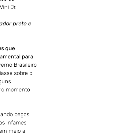
ni Jr. 
ador preto e 
es que 
damental para 
erno Brasileiro 
asse sobre o 
lguns 
iro momento 
uando pegos 
os infames 
em meio a 