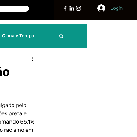
Login
Clima e Tempo
Curiosidades
ão
guia
Justiça
vulgado pelo 
 Internacionais
es preta e 
omando 56,1% 
 o racismo em 