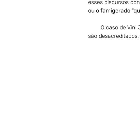
esses discursos co
ou o famigerado “q
	O caso de Vini Jr. nos faz imaginar os inúmeros pretos que assim como o jogador, 
são desacreditados,