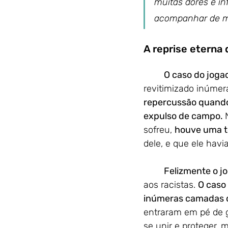
muitas dores e in
acompanhar de ma
A reprise eterna 
O caso do joga
revitimizado inúmer
repercussão quando 
expulso de campo. 
sofreu, 
houve uma te
dele, e que ele havi
Felizmente o j
aos racistas. 
O caso 
inúmeras camadas d
entraram em pé de 
se unir e proteger,