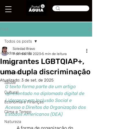
Post
Todos os posts
Soledad Bravo
Todos os posts
9 de mai. de 2023
5 min de leitura
Imigrantes LGBTQIAP+,
Política
uma dupla discriminação
Esportes
Atualizado:
3 de set. de 2025
Saúde
O texto forma parte de um artigo 
Cultural
apresentado no diplomado digital de 
Liderança em Inclusão Social e 
Economia e Finanças
Acesso a Direitos da Organização dos 
Clima e Tempo
Estados Americanos (OEA)
Natureza
	A forma de organização do 