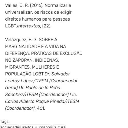
Valles, J. R. (2016). Normalizar e 
universalizar: os riscos de exigir 
direitos humanos para pessoas 
LGBT.
intertextos
, (22).
Velázquez, E. G. SOBRE A 
MARGINALIDADE E A VIDA NA 
DIFERENÇA. PRÁTICAS DE EXCLUSÃO 
NO ZAPOPAN: INDÍGENAS, 
MIGRANTES, MULHERES E 
POPULAÇÃO LGBT.
Dr. Salvador 
Leetoy López/ITESM (Coordenador 
Geral) Dr. Pablo de la Peña 
Sánchez/ITESM (Coordenador) Lic. 
Carlos Alberto Roque Pineda/ITESM 
(Coordenador)
, 461.
Tags:
sociedade
Direitos Humanos
Cultura