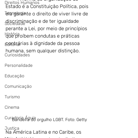
Direitos Humanos
Estado é a Constituição Política, pois 
Tecnologia
ela garante o direito de viver livre de 
discriminação e de ter igualdade 
Sociedade
perante a Lei, por meio de princípios 
História
que proíbem condutas e práticas 
contrárias à dignidade da pessoa 
Editorial
humana, sem qualquer distinção.
Curiosidades
Personalidade
Educação
Comunicação
Turismo
Cinema
Curadoria Águia
Bandeira do orgulho LGBT. Foto: Getty
Justiça
Na América Latina e no Caribe, os 