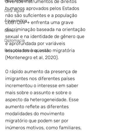
Meio Ambiente
diversos instrumentos de direitos 
humanos aprovados pelos Estados 
Dica Águia
não são suficientes e a população 
Águia indica
LGBTQIAP+ enfrenta uma grave 
discriminação baseada na orientação 
Gênero
sexual e na identidade de gênero que 
Diplomacia
é aprofundada por variáveis ​​
associadas à questão migratória 
Relações Internacionais
(Montenegro et al, 2020).
O rápido aumento da presença de 
imigrantes nos diferentes países 
incrementou o interesse em saber 
mais sobre o assunto e sobre o 
aspecto da heterogeneidade. Esse 
aumento reflete as diferentes 
modalidades do movimento 
migratório que podem ser por 
inúmeros motivos, como familiares, 