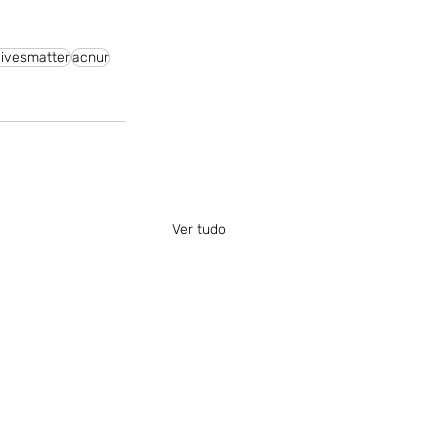
livesmatter
acnur
Ver tudo