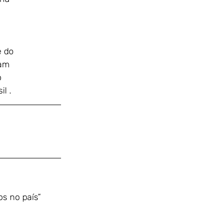
e do
ham
o
l .
s no país”