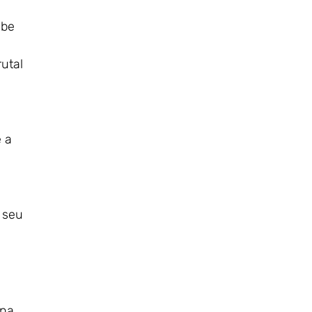
mbe
utal
 a
 seu
 na