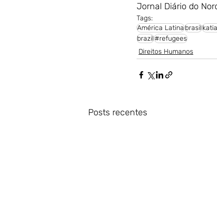
Jornal Diário do Nor
Tags:
América Latina
brasil
kati
brazil
#refugees
Direitos Humanos
Posts recentes