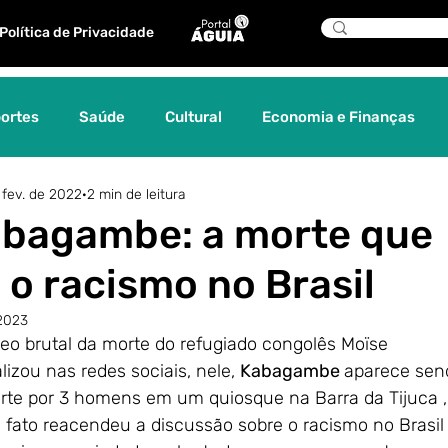
Política de Privacidade
ortes
Saúde
Cultural
Economia e Finanças
 fev. de 2022
2 min de leitura
os
Tecnologia
Sociedade
História
Editorial
abagambe: a morte que
o racismo no Brasil
Comunicação
Turismo
Cinema
Curadoria Á
 2023
eo brutal da morte do refugiado congolês Moïse
Águia indica
Gênero
Diplomacia
Relações
izou nas redes sociais, nele, 
Kabagambe 
aparece sen
rte por 3 homens em um quiosque na Barra da Tijuca ,
O fato reacendeu a discussão sobre o racismo no Brasil