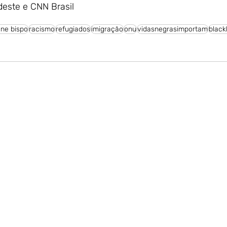
deste e CNN Brasil
ane bispo
racismo
refugiados
imigração
onu
vidasnegrasimportam
black