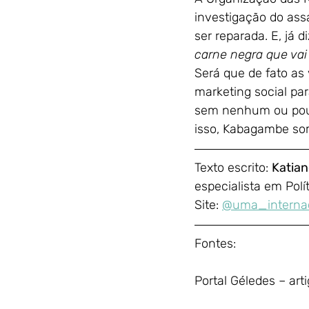
investigação do ass
ser reparada. E, já d
carne negra que vai 
Será que de fato as
marketing social pa
sem nenhum ou pouc
isso, Kabagambe som
Texto escrito: 
Katian
especialista em Polí
Site: 
@uma_internac
Fontes:
Portal Géledes – ar