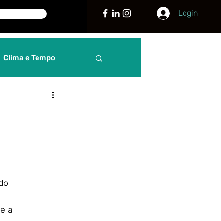
Login
Clima e Tempo
Curiosidades
guia
Justiça
 Internacionais
do
 e a