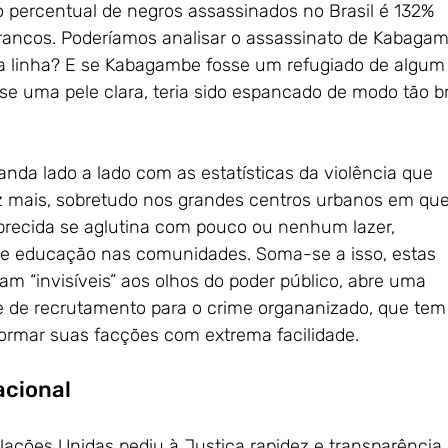
 o percentual de negros assassinados no Brasil é 132%
rancos. Poderíamos analisar o assassinato de Kabaga
a linha? E se Kabagambe fosse um refugiado de algum
se uma pele clara, teria sido espancado de modo tão br
anda lado a lado com as estatísticas da violência que
mais, sobretudo nos grandes centros urbanos em que
ecida se aglutina com pouco ou nenhum lazer,
e educação nas comunidades. Soma-se a isso, estas
am “invisíveis” aos olhos do poder público, abre uma
e de recrutamento para o crime organanizado, que tem
formar suas facções com extrema facilidade.
acional
ações Unidas pediu à Justiça rapidez e transparência