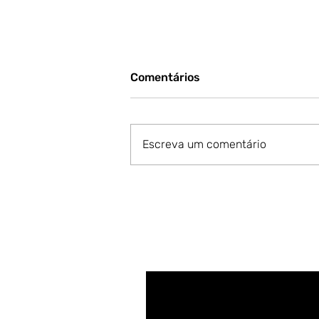
Comentários
Escreva um comentário
A transamazônica das
águas: Como a logística da
soja reedita a Guerra Justa