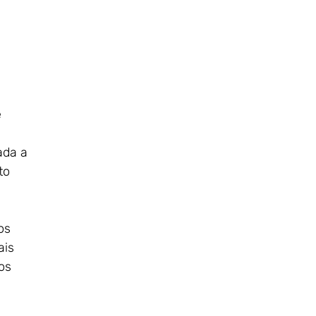
e
ada a
to
os
ais
os