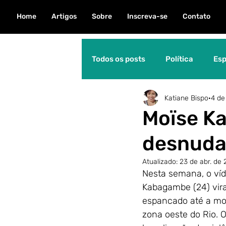
Home
Artigos
Sobre
Inscreva-se
Contato
Todos os posts
Política
Esp
Katiane Bispo
4 de
Natureza
Direitos Human
Moïse K
desnuda 
Personalidade
Educação
Atualizado:
23 de abr. de
Nesta semana, o víd
Meio Ambiente
Dica Águia
Kabagambe (24) viral
espancado até a mo
zona oeste do Rio. 