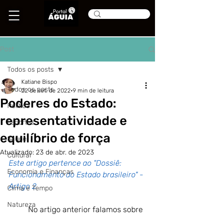
Post
Todos os posts
Katiane Bispo
Todos os posts
22 de set. de 2022
9 min de leitura
Poderes do Estado:
Política
representatividade e
Esportes
equilíbrio de força
Saúde
Atualizado:
23 de abr. de 2023
Cultural
Este artigo pertence ao "Dossiê: 
Economia e Finanças
Funcionamento do Estado brasileiro" - 
Artigo 2
Clima e Tempo
Natureza
No artigo anterior falamos sobre 