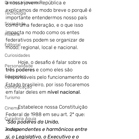
a nossa jovem República e 
Direitos Humanos
explicamos de modo breve o porquê é 
Tecnologia
importante entendermos nosso país 
Sociedade
como uma federação, e o que isso 
impacta no modo como os entes 
História
federativos podem se organizar de 
Editorial
modo; regional, local e nacional.
Curiosidades
Hoje, o desafio é falar sobre os 
Personalidade
três poderes
 e como eles são 
Educação
responsáveis pelo funcionamento do 
Estado brasileiro, por isso focaremos 
Comunicação
em falar deles em 
nível nacional
. 
Turismo
	Estabelece nossa Constituição 
Cinema
Federal de 1988 em seu art. 2º que:  
Curadoria Águia
“São poderes da União, 
independentes e harmônicos entre 
Justiça
si, o Legislativo, o Executivo e o 