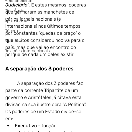
Meio Ambiente
Judiciário”
. 
E estes mesmos  poderes 
Dica Águia
que ganharam as manchetes de 
vários jornais nacionais (e 
Águia indica
internacionais) nos últimos tempos 
Gênero
por constantes "quedas de braço" o 
que muitos considerou nociva para o 
Diplomacia
país, mas que vai ao encontro do 
Relações Internacionais
porquê de cada um deles existir. 
A separação dos 3 poderes
A separação dos 3 poderes faz 
parte da corrente Tripartite de um 
governo e Aristóteles já citava esta 
divisão na sua ilustre obra "A Política". 
Os poderes de um Estado divide-se 
em:
Executivo
 - função 