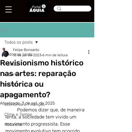
Post
Todos os posts
Felipe Bonsanto
Todos os posts
13 de jul. de 2023
6 min de leitura
Revisionismo histórico
Política
nas artes: reparação
Esportes
histórica ou
Saúde
apagamento?
Cultural
Atualizado:
3 de set. de 2025
Economia e Finanças
	Podemos dizer que, de maneira 
Clima e Tempo
lenta, a sociedade tem vivido um 
movimento progressista. Esse 
Natureza
movimento evolutivo tem ocorrido 