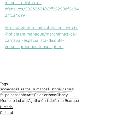
menos-racistas-e-
ofensivos/20230301/63ff22280cf2c84
d7fca4d99
https://aventurasnahistoria.uol.com.br
/noticias/almanaque/marchinhas-de-
carnaval-especialista-discute-
versos-preconceituosos.phtml
Tags:
sociedade
Direitos Humanos
História
Cultura
felipe bonsanto
Arte
Revisionismo
Disney
Monteiro Lobato
Agatha Christie
Chico Buarque
História
Cultural