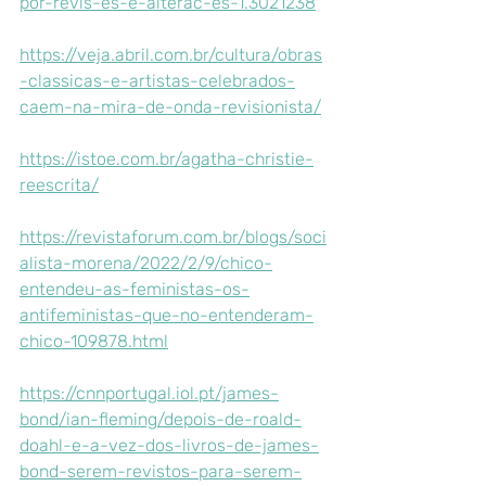
por-revis-es-e-alterac-es-1.3021238
https://veja.abril.com.br/cultura/obras
-classicas-e-artistas-celebrados-
caem-na-mira-de-onda-revisionista/
https://istoe.com.br/agatha-christie-
reescrita/
https://revistaforum.com.br/blogs/soci
alista-morena/2022/2/9/chico-
entendeu-as-feministas-os-
antifeministas-que-no-entenderam-
chico-109878.html
https://cnnportugal.iol.pt/james-
bond/ian-fleming/depois-de-roald-
doahl-e-a-vez-dos-livros-de-james-
bond-serem-revistos-para-serem-