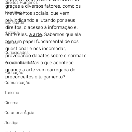
Direitos Humanos
graças a diversos fatores, como os 
Tecnologia
movimentos sociais, que vem 
reivindicando e lutando por seus 
Sociedade
direitos, o acesso à informação e, 
História
entre eles, 
a arte
. Sabemos que ela 
tem um papel fundamental de nos 
Editorial
questionar e nos incomodar, 
Curiosidades
provocando debates sobre o normal e 
o ordinário. Mas o que acontece 
Personalidade
quando a arte vem carregada de 
Educação
preconceitos e julgamento?
Comunicação
Turismo
Cinema
Curadoria Águia
Justiça