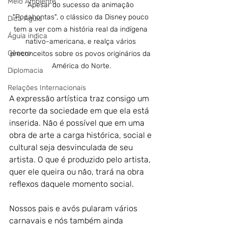
Meio Ambiente
Apesar do sucesso da animação 
"Pocahontas", o clássico da Disney pouco 
Dica Águia
tem a ver com a história real da indígena 
Águia indica
nativo-americana, e realça vários 
Gênero
preconceitos sobre os povos originários da 
América do Norte.
Diplomacia
Relações Internacionais
A expressão artística traz consigo um 
recorte da sociedade em que ela está 
inserida. Não é possível que em uma 
obra de arte a carga histórica, social e 
cultural seja desvinculada de seu 
artista. O que é produzido pelo artista, 
quer ele queira ou não, trará na obra 
reflexos daquele momento social.
Nossos pais e avós pularam vários 
carnavais e nós também ainda 