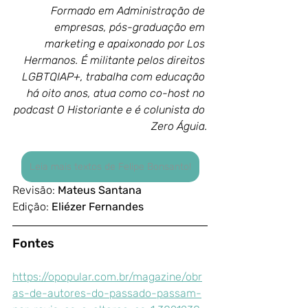
Formado em Administração de 
empresas, pós-graduação em 
marketing e apaixonado por Los 
Hermanos. É militante pelos direitos 
LGBTQIAP+, trabalha com educação 
há oito anos, atua como co-host no 
podcast O Historiante e é colunista do 
Zero Águia.
Leia mais textos de Felipe Bonsanto!
Revisão: 
Mateus Santana
Edição: 
Eliézer Fernandes
Fontes
https://opopular.com.br/magazine/obr
as-de-autores-do-passado-passam-