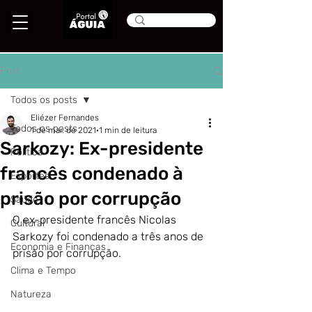
Post
Todos os posts
Eliézer Fernandes
Todos os posts
1 de mar. de 2021
1 min de leitura
Sarkozy: Ex-presidente
Política
francês condenado à
Esportes
prisão por corrupção
Saúde
O ex-presidente francês Nicolas 
Cultural
Sarkozy foi condenado a três anos de 
Economia e Finanças
prisão por corrupção.
Clima e Tempo
Natureza