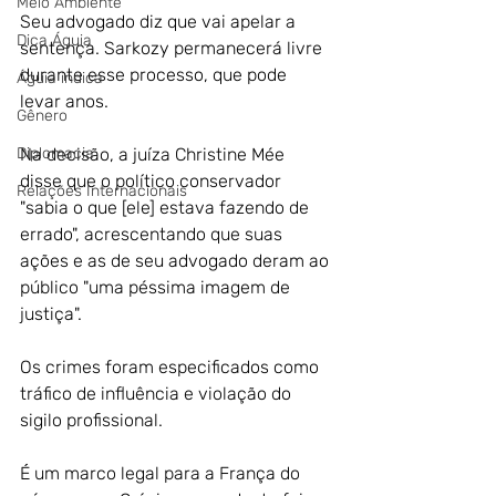
Meio Ambiente
Seu advogado diz que vai apelar a 
Dica Águia
sentença. Sarkozy permanecerá livre 
durante esse processo, que pode 
Águia indica
levar anos.
Gênero
Na decisão, a juíza Christine Mée 
Diplomacia
disse que o político conservador 
Relações Internacionais
"sabia o que [ele] estava fazendo de 
errado", acrescentando que suas 
ações e as de seu advogado deram ao 
público "uma péssima imagem de 
justiça".
Os crimes foram especificados como 
tráfico de influência e violação do 
sigilo profissional.
É um marco legal para a França do 