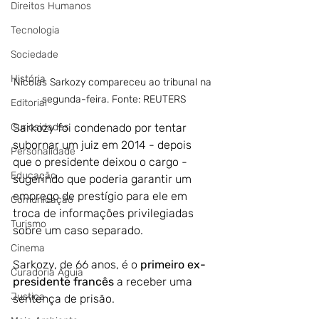
Direitos Humanos
Tecnologia
Sociedade
História
Nicolas Sarkozy compareceu ao tribunal na 
segunda-feira. Fonte: REUTERS
Editorial
Sarkozy foi condenado por tentar 
Curiosidades
subornar um juiz em 2014 - depois 
Personalidade
que o presidente deixou o cargo - 
Educação
sugerindo que poderia garantir um 
emprego de prestígio para ele em 
Comunicação
troca de informações privilegiadas 
Turismo
sobre um caso separado.
Cinema
Sarkozy, de 66 anos, é o 
primeiro ex-
Curadoria Águia
presidente francês
 a receber uma 
Justiça
sentença de prisão.