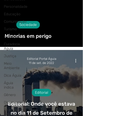
Personalidade
Educação
Comunicação
Sociedade
Turismo
Minorias em perigo
Cinema
Curadoria
Águia
Justiça
Editorial Portal Águia
11 de set. de 2022
Meio
Ambiente
Dica Águia
Águia
indica
Editorial
Gênero
Diplomacia
Editorial: Onde você estava
Relações
no dia 11 de Setembro de
Internacionais