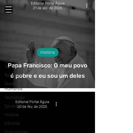
Editorial Portal Águia
posts
21 de abr. de 2025
Política
Esportes
Saúde
Cultural
Economia
História
e Finanças
Clima e
Papa Francisco: O meu povo
Tempo
é pobre e eu sou um deles
Natureza
Direitos
Humanos
Tecnologia
Editorial Portal Águia
Sociedade
20 de fev. de 2025
História
Editorial
Curiosidades