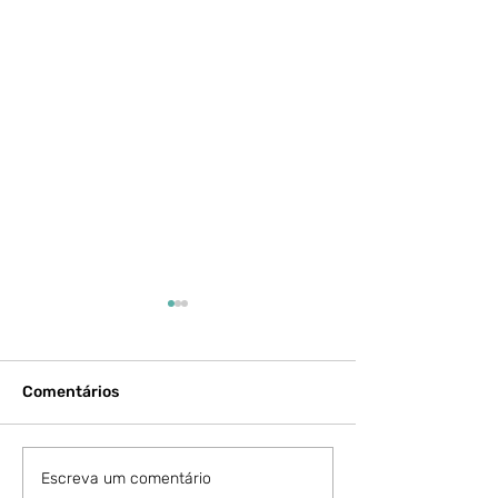
Comentários
A música e dança estilo
O Evangelho se
Escreva um comentário