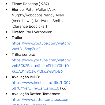
Filme:
 Robocop (1987)
Elenco:
 Peter Weller (Alex 
Murphy/Robocop), Nancy Allen 
(Anne Lewis), Kurtwood Smith 
(Clarence Boddicker)
Diretor:
 Paul Verhoeven
Trailer:
https://www.youtube.com/watch?
v=6tC_5mp3udE
Trilha sonora: 
https://www.youtube.com/watch?
v=ti8CK2BpLuc&list=PLb4Y0l1tfO
KkUAJ1nSC3w71OkcaWBNxB6
Avaliação IMDB:
https://www.imdb.com/title/tt009
3870/?ref_=nv_sr_srsg_0
 (
7.6
)
Avaliação Rotten Tomatoes:
https://www.rottentomatoes.com