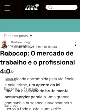
Post
Todos os posts
Gustavo Longo
Todos os posts
4 de abr. de 2023
4 min de leitura
Robocop: O mercado de
Política
trabalho e o profissional
Esportes
4.0
Saúde
Uma cidade corrompida pela violência 
Cultural
e pelo crime,
 um agente da lei 
Economia e Finanças
idealista assassinado brutalmente 
por um poder paralelo
, uma grande 
Clima e Tempo
companhia buscando alavancar seus 
Natureza
lucros a todo custo e um xerife 