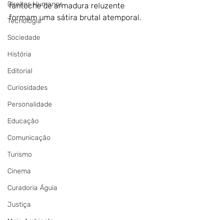
Direitos Humanos
fantoche de armadura reluzente 
formam uma sátira brutal atemporal.
Tecnologia
Sociedade
História
Editorial
Curiosidades
Personalidade
Educação
Comunicação
Turismo
Cinema
Curadoria Águia
Justiça