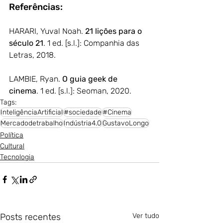
Referências:
HARARI, Yuval Noah. 
21 lições para o 
século 21
. 1 ed. [s.l.]: Companhia das 
Letras, 2018.
LAMBIE, Ryan. 
O guia geek de 
cinema
. 1 ed. [s.l.]: Seoman, 2020.
Tags:
InteligênciaArtificial
#sociedade
#Cinema
Mercadodetrabalho
Indústria4.0
GustavoLongo
Política
Cultural
Tecnologia
Posts recentes
Ver tudo