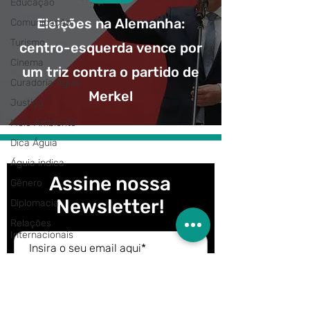
Educação
Eleições na Alemanha:
Comunicação
Turismo
centro-esquerda vence por
Cinema
um triz contra o partido de
Curadoria Águia
Merkel
Justiça
Meio Ambiente
Dica Águia
Águia indica
Assine nossa
Gênero
Newsletter!
Diplomacia
Relações
Internacionais
Participar