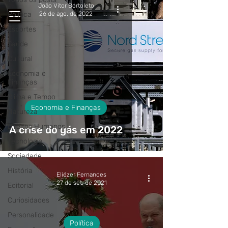
João Vitor Bortoleto
Política
26 de ago. de 2022
Esportes
Saúde
Cultural
Economia e
Finanças
Clima e Tempo
Economia e Finanças
Natureza
Direitos Humanos
A crise do gás em 2022
Tecnologia
Sociedade
História
Eliézer Fernandes
27 de set. de 2021
Editorial
Curiosidades
Personalidade
Política