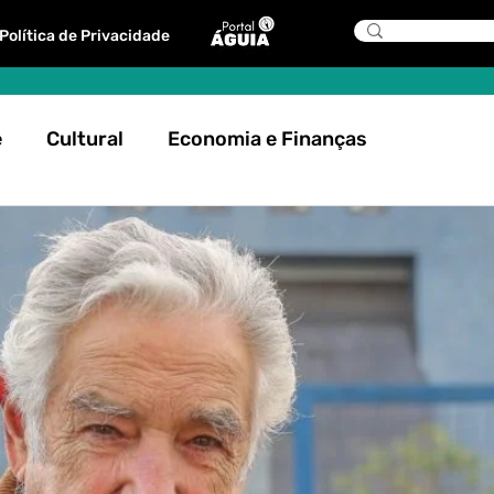
Política de Privacidade
e
Cultural
Economia e Finanças
anos
Tecnologia
Sociedade
História
Educação
Comunicação
Turismo
eio Ambiente
Dica Águia
Águia indica
onais