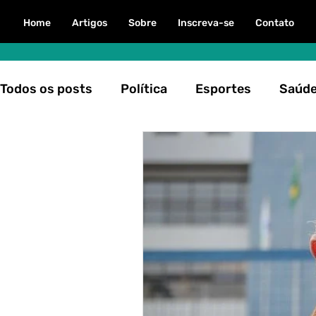
Home
Artigos
Sobre
Inscreva-se
Contato
Todos os posts
Política
Esportes
Saúd
Clima e Tempo
Natureza
Direitos Hum
Editorial
Curiosidades
Personalidade
Cinema
Curadoria Águia
Justiça
M
Gênero
Diplomacia
Relações Internaci