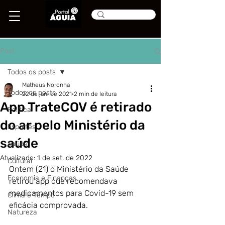
Post
Todos os posts
Matheus Noronha
Todos os posts
22 de jan. de 2021
2 min de leitura
App TrateCOV é retirado
Política
do ar pelo Ministério da
Esportes
saúde
Saúde
Atualizado:
1 de set. de 2022
Cultural
Ontem (21) o Ministério da Saúde 
Economia e Finanças
retirou app que recomendava 
medicamentos para Covid-19 sem 
Clima e Tempo
eficácia comprovada.
Natureza