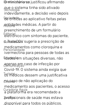
O ministério se justificou afirmando 
Direitos Humanos
que o sistema tinha sido ativado 
Tecnologia
indevidamente, a decisão veio depois 
Sociedade
de críticas ao aplicativo feitas pelas 
entidades médicas. A partir do 
História
preenchimento de um formulário 
Editorial
eletrônico com sintomas do paciente, 
o TrateCOV sugeria a prescrição de 
Curiosidades
medicamentos como cloroquina e 
Personalidade
ivermectina para pessoas de todas as 
Educação
idades em situações diversas, não 
apenas em caso de infecção por 
Comunicação
Covid-19. O sistema ainda exigia que 
Turismo
os médicos dessem uma justificativa 
no caso de não aplicação do 
Cinema
medicamento aos pacientes, o acesso 
Curadoria Águia
a plataforma era recomendado a 
profissionais de saúde mas estava 
Justiça
disponível para todos os públicos.