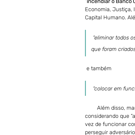
“
incendiar o Banco 
Economia, Justiça, I
Capital Humano. Além
 “eliminar todos os Gabinetes Sedes de todos os Ministérios, Secretários e Direcções 
que foram criado
 e também
 “colocar em fun
	Além disso, man
considerando que “a
vez de funcionar co