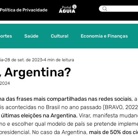
Política de Privacidade
ortes
Saúde
Cultural
Economia e Finanças
ia
28 de set. de 2023
4 min de leitura
os
Tecnologia
Sociedade
História
Editorial
a, Argentina?
 2024
Comunicação
Turismo
Cinema
Curadoria Á
uma das frases mais compartilhadas nas redes sociais
, 
ais acontecidas no Brasil no ano passado (BRAVO, 2022
Águia indica
Gênero
Diplomacia
Relações
s últimas eleições na Argentina. 
Virar, manifesta mudanç
umo e escolher qual modelo de país se pretende implem
residencial. No caso da Argentina, 
mais de 50% dos c