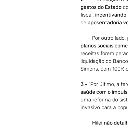
gastos do Estado
 c
fiscal, 
incentivando 
de 
aposentadoria vo
	Por outro lado
planos sociais come
receitas forem gera
liquidação do Banco
Simons, com 100% de 
3 - 
“Por último, a t
saúde com o impuls
uma reforma do sis
invasivo para a popu
	Milei 
não detal