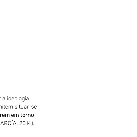
r a ideologia 
item situar-se 
arem em torno 
GARCÍA, 2014).