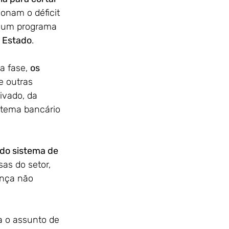
onam o déficit 
 um programa 
o Estado
. 
a fase, 
os 
e outras 
ivado, da 
stema bancário 
do sistema de 
sas do setor, 
nça não 
a o assunto de 