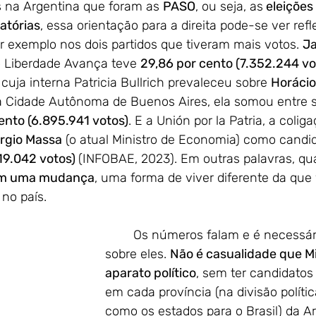
s na Argentina que foram as 
PASO
, ou seja, as
 eleições
atórias
, essa orientação para a direita pode-se ver refl
 exemplo nos dois partidos que tiveram mais votos. 
Ja
o Liberdade Avança teve 
29,86 por cento (7.352.244 vo
uja interna Patricia Bullrich prevaleceu sobre 
Horácio
 Cidade Autônoma de Buenos Aires, ela somou entre s
ento (6.895.941 votos)
. E a Unión por la Patria, a colig
rgio Massa
 (o atual Ministro de Economia) como candi
19.042 votos) 
(INFOBAE, 2023). Em outras palavras, qu
am uma mudança
, uma forma de viver diferente da que
no país. 
	Os números falam e é necessário refletir 
sobre eles. 
Não é casualidade que Mi
aparato político
, sem ter candidatos
em cada província (na divisão polític
como os estados para o Brasil) da Ar