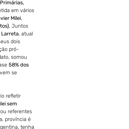
 Primárias, 
etida em vários 
vier Milei
, 
tos)
, Juntos 
 Larreta
, atual 
eus dois 
ação pró-
dato, somou 
ase 
58% dos 
 vem se 
lei sem 
 ou referentes 
a, província é 
gentina, tenha 