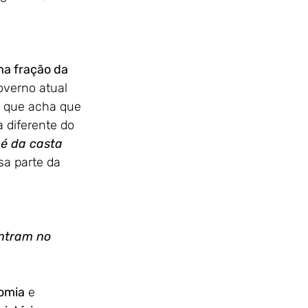
ma fração da 
overno atual 
e que acha que 
 diferente do 
é da casta 
sa parte da 
ontram no 
nomia
 e 