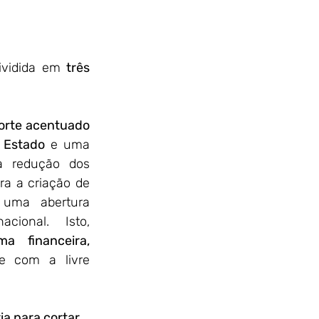
ividida em 
três 
orte acentuado 
 Estado
 e uma 
a redução dos 
ara a criação de 
uma abertura 
cional. Isto, 
ma financeira, 
e com a livre 
a para cortar 