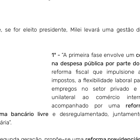
ei Presidente!	
, se for eleito presidente, Milei levará uma gestão d
1º - 
“A primeira fase envolve um 
c
na despesa pública por parte do
reforma fiscal que impulsione 
impostos, a flexibilidade laboral p
empregos no setor privado e 
unilateral ao comércio interna
acompanhado por uma 
refor
a bancário livre
 e desregulamentado, juntament
ria”.
 segunda geração, propõe-se uma 
reforma previdenciári