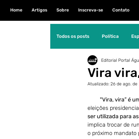
Home
Artigos
Sobre
Inscreva-se
Contato
Todos os posts
Política
Esp
Editorial Portal Águ
Natureza
Direitos Human
Vira vir
Atualizado:
26 de ago. de
Personalidade
Educação
"Vira, vira” é 
eleições presidenci
Meio Ambiente
Dica Águia
ser utilizada para a
implica trocar de r
o próximo mandato p