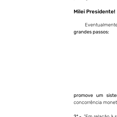
Mil
	Eventualmente
grandes passos:
promove um sistem
concorrência monetá
2º - 
 “Em relação à