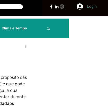
Login
Clima e Tempo
Curiosidades
guia
Justiça
a propósito das 
) 
e que pode 
 Internacionais
a, a qual 
entar durante 
idadãos 