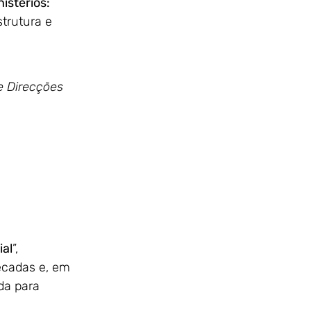
nistérios:
trutura e 
ial
”, 
écadas e, em 
da para 